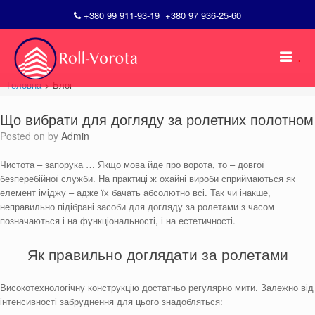
+380 99 911-93-19
+380 97 936-25-60
Skip
to
.
content
Головна
>
Блог
Що вибрати для догляду за ролетних полотном
Posted on
by
Admin
Чистота – запорука … Якщо мова йде про ворота, то – довгої
безперебійної служби. На практиці ж охайні вироби сприймаються як
елемент іміджу – адже їх бачать абсолютно всі. Так чи інакше,
неправильно підібрані засоби для догляду за ролетами з часом
позначаються і на функціональності, і на естетичності.
Як правильно доглядати за ролетами
Високотехнологічну конструкцію достатньо регулярно мити. Залежно від
інтенсивності забруднення для цього знадобляться: