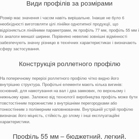
Види профілів за розмірами
Розмір має значення і часом навіть вирішальне. Інакше не було б
необхідності виготовляти цілі лінійки однотипної продукції, що
відрізняється лінійними параметрами, як профіль 77 мм, профіль 55 мм і
їх аналоги меншої ширини. Порівняно невеликі зовнішні відмінності
забезпечують значну різницю в технічних характеристиках і визначають
сферу застосування.
Конструкція роллетного профілю
На поперечному перерізі роллетного профілю чітко видно його
внутрішню структура. Профільні елементи мають кілька вигинів:
основний, для намотування на вал і два замкових, по верхньому і
нижньому краю. Залежно від технології виробництва профіль може бути
товстостінним порожнистим з внутрішніми перегородками або
тонкостінним з полімерним наповнювачем. Внутрішній устрій профілю
визначає його міцність, стійкість до злому і інші експлуатаційні
характеристики.
Профіль 55 мм – бюджетний, легкий,