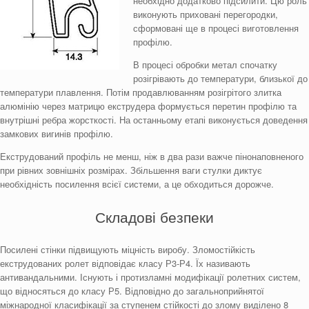
необхідно додатково підсилити. Цю роль
виконують приховані перегородки,
сформовані ще в процесі виготовлення
профілю.
В процесі обробки метал спочатку
розігрівають до температури, близької до
температури плавлення. Потім продавлюванням розігрітого злитка
алюмінію через матрицю екструдера формується перетин профілю та
внутрішні ребра жорсткості. На останньому етапі виконується доведення
замкових вигинів профілю.
Екструдований профіль не менш, ніж в два рази важче пінонаповненого
при рівних зовнішніх розмірах. Збільшення ваги стулки диктує
необхідність посилення всієї системи, а це обходиться дорожче.
Складові безпеки
Посилені стінки підвищують міцність виробу. Зломостійкість
екструдованих ролет відповідає класу Р3-Р4. Їх називають
антивандальними. Існують і протизламні модифікації ролетних систем,
що відносяться до класу Р5. Відповідно до загальноприйнятої
міжнародної класифікації за ступенем стійкості до злому виділено 8