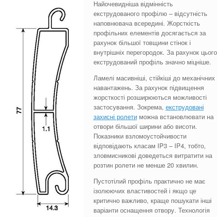
Найочевидніша відмінність
екструдованого профілю – відсутність
наповнювача всередині. Жорсткість
профільних елементів досягається за
рахунок більшої товщини стінок і
внутрішніх перегородок. За рахунок цього
екструдований профіль значно міцніше.
Ламелі масивніші, стійкіші до механічних
навантажень. За рахунок підвищення
жорсткості розширюються можливості
застосування. Зокрема,
екструдовані
захисні ролети
можна встановлювати на
отвори більшої ширини або висоти.
Показники взломоустойчивости
відповідають класам IP3 – IP4, тобто,
зловмисникові доведеться витратити на
розтин ролети не менше 20 хвилин.
Пустотілий профіль практично не має
ізолюючих властивостей і якщо це
критично важливо, краще пошукати інші
варіанти оснащення отвору. Технологія