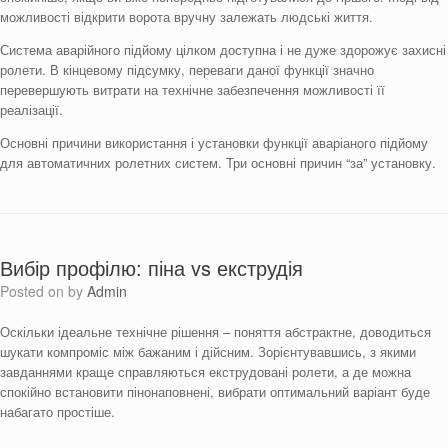
можливості відкрити ворота вручну залежать людські життя.
Система аварійного підйому цілком доступна і не дуже здорожує захисні
ролети. В кінцевому підсумку, переваги даної функції значно
перевершують витрати на технічне забезпечення можливості її
реалізації.
Основні причини використання і установки функції аваріаного підйому
для автоматичних ролетних систем. Три основні причин “за” установку.
Вибір профілю: піна vs екструдія
Posted on
by
Admin
Оскільки ідеальне технічне рішення – поняття абстрактне, доводиться
шукати компроміс між бажаним і дійсним. Зорієнтувавшись, з якими
завданнями краще справляються екструдовані ролети, а де можна
спокійно встановити пінонаповнені, вибрати оптимальний варіант буде
набагато простіше.