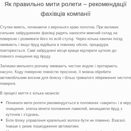
Як правильно мити ролети – рекомендації
фахівців компанії
Стулки миють, починаючи з верхнього краю полотна. При великих
сильних забрудненнях фахівці радять наносити миючий склад на
поверхню і розмивати його по всій стулці. Через кілька хвилин поїзд
змивають і якщо бруд відійшла в повному обсязі, процедура
повторюється. Самі забруднені місця краще відтирати щіткою до
повного очищення від бруду.
Залишки мильного розчину змивають чистою водою і протирають
насухо. Коду поверхню повністю просохне, її можна обробити
автомобільним воском для блиску і більш тривалого збереження чистоти
поверхні.
В процесі миття є кілька нюансів:
Починати мити ролети рекомендується в положенні «закрито» і в міру
очищення, злегка міняти положення ламелей, вичищаючи бруд з
куточків і з’єднань.
Біля блоку управління крапельної вологи бути не повинно. Взагалі.
Інакше є ризик пошкодження автоматики.