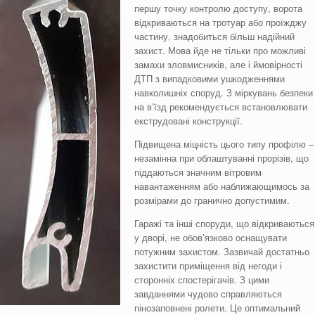
першу точку контролю доступу, ворота
відкриваються на тротуар або проїжджу
частину, знадобиться більш надійний
захист. Мова йде не тільки про можливі
замахи зловмисників, але і ймовірності
ДТП з випадковими ушкодженнями
навколишніх споруд. З міркувань безпеки
на в’їзд рекомендується встановлювати
екструдовані конструкції.
Підвищена міцність цього типу профілю –
незамінна при облаштуванні прорізів, що
піддаються значним вітровим
навантаженням або наближающимось за
розмірами до гранично допустимим.
Гаражі та інші споруди, що відкриваються
у дворі, не обов’язково оснащувати
потужним захистом. Зазвичай достатньо
захистити приміщення від негоди і
сторонніх спостерігачів. З цими
завданнями чудово справляються
пінозаповнені ролети. Це оптимальний