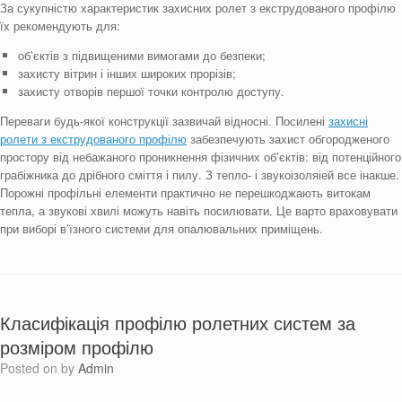
За сукупністю характеристик захисних ролет з екструдованого профілю
їх рекомендують для:
об’єктів з підвищеними вимогами до безпеки;
захисту вітрин і інших широких прорізів;
захисту отворів першої точки контролю доступу.
Переваги будь-якої конструкції зазвичай відносні. Посилені
захисні
ролети з екструдованого профілю
забезпечують захист обгородженого
простору від небажаного проникнення фізичних об’єктів: від потенційного
грабіжника до дрібного сміття і пилу. З тепло- і звукоізоляіей все інакше.
Порожні профільні елементи практично не перешкоджають витокам
тепла, а звукові хвилі можуть навіть посилювати. Це варто враховувати
при виборі в’їзного системи для опалювальних приміщень.
Класифікація профілю ролетних систем за
розміром профілю
Posted on
by
Admin