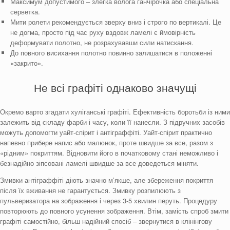
Максимум допустимого – злегка волога ганчірочка або спеціальна
серветка.
Мити ролети рекомендується зверху вниз і строго по вертикалі. Це
не догма, просто під час руху вздовж ламелі є ймовірність
деформувати полотно, не розрахувавши сили натискання.
До повного висихання полотно повинно залишатися в положенні
«закрито».
Не всі графіті однаково значущі
Окремо варто згадати хуліганські графіті. Ефективність боротьби із ними
залежить від складу фарби і часу, коли її нанесли. З підручних засобів
можуть допомогти уайт-спірит і антіграффіті. Уайт-спірит практично
напевно прибере напис або малюнок, проте швидше за все, разом з
«рідним» покриттям. Відновити його в початковому стані неможливо і
безнадійно зіпсовані ламелі швидше за все доведеться міняти.
Змивки антіграффіті діють значно м’якше, але збереження покриття
після їх вживання не гарантується. Змивку розпилюють з
пульверизатора на зображення і через 3-5 хвилин перуть. Процедуру
повторюють до повного усунення зображення. Втім, замість спроб змити
графіті самостійно, більш надійний спосіб – звернутися в клінінгову