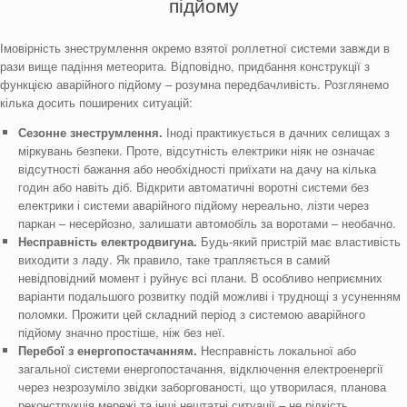
підйому
Імовірність знеструмлення окремо взятої роллетної системи завжди в
рази вище падіння метеорита. Відповідно, придбання конструкції з
функцією аварійного підйому – розумна передбачливість. Розглянемо
кілька досить поширених ситуацій:
Сезонне знеструмлення.
Іноді практикується в дачних селищах з
міркувань безпеки. Проте, відсутність електрики ніяк не означає
відсутності бажання або необхідності приїхати на дачу на кілька
годин або навіть діб. Відкрити автоматичні воротні системи без
електрики і системи аварійного підйому нереально, лізти через
паркан – несерйозно, залишати автомобіль за воротами – необачно.
Несправність електродвигуна.
Будь-який пристрій має властивість
виходити з ладу. Як правило, таке трапляється в самий
невідповідний момент і руйнує всі плани. В особливо неприємних
варіанти подальшого розвитку подій можливі і труднощі з усуненням
поломки. Прожити цей складний період з системою аварійного
підйому значно простіше, ніж без неї.
Перебої з енергопостачанням.
Несправність локальної або
загальної системи енергопостачання, відключення електроенергії
через незрозуміло звідки заборгованості, що утворилася, планова
реконструкція мережі та інші нештатні ситуації – не рідкість.