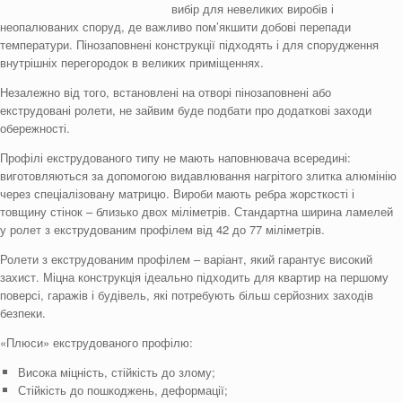
вибір для невеликих виробів і
неопалюваних споруд, де важливо пом’якшити добові перепади
температури. Пінозаповнені конструкції підходять і для спорудження
внутрішніх перегородок в великих приміщеннях.
Незалежно від того, встановлені на отворі пінозаповнені або
екструдовані ролети, не зайвим буде подбати про додаткові заходи
обережності.
Профілі екструдованого типу не мають наповнювача всередині:
виготовляються за допомогою видавлювання нагрітого злитка алюмінію
через спеціалізовану матрицю. Вироби мають ребра жорсткості і
товщину стінок – близько двох міліметрів. Стандартна ширина ламелей
у ролет з екструдованим профілем від 42 до 77 міліметрів.
Ролети з екструдованим профілем – варіант, який гарантує високий
захист. Міцна конструкція ідеально підходить для квартир на першому
поверсі, гаражів і будівель, які потребують більш серйозних заходів
безпеки.
«Плюси» екструдованого профілю:
Висока міцність, стійкість до злому;
Стійкість до пошкоджень, деформації;