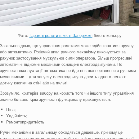
Фото:
Гаражні ролети в місті Запоріжжя
білого кольору
Загальновідомо, що управління ролетами може здійснюватися вручну
або автоматично. Робочий цикл ручного механізму виконується за
рахунок застосування мускульної сили оператора. Більш прогресивні
автоматичні підйомні механізми оснащені електродвигунами. По
зручності експлуатації автоматика не йде ні в яке порівняння з ручними
механізмами – для запуску електродвигуна досить одного легкого
дотику кнопки на стіні або на пульті.
Зрозуміло, критеріїв вибору на користь того чи іншого типу управління
значно більше. Крім зручності функціоналу враховуються:
Ціна;
Yадійність;
Ремонтопридатність.
Ручні механізми в загальному обходяться дешевше, причому це
стосується не тільки до моменту набуття, а й до процесу експлуатації.