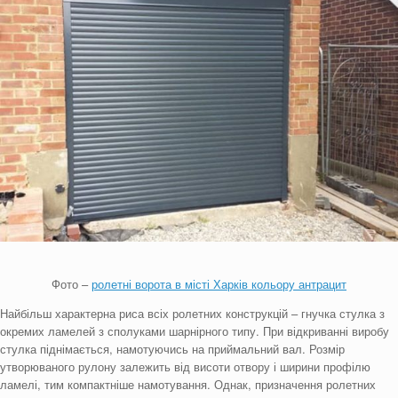
Фото –
ролетні ворота в місті Харків кольору антрацит
Найбільш характерна риса всіх ролетних конструкцій – гнучка стулка з
окремих ламелей з сполуками шарнірного типу. При відкриванні виробу
стулка піднімається, намотуючись на приймальний вал. Розмір
утворюваного рулону залежить від висоти отвору і ширини профілю
ламелі, тим компактніше намотування. Однак, призначення ролетних