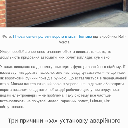
Фото:
Пінозаповнені ролетні ворота в місті Полтава
від виробника Roll-
Vorota
Якщо перебої з енергопостачанням об’єкта виникають часто, то
доцільність придбання автоматичних ролет виглядає сумнівно.
У таких випадках на допомогу приходить функція аварійного підйому. Її
назва звучить досить пафосно, але насправді ця система – не що інше,
як воротковий ручний привід з ручкою, що вставляється в передбачений
отвір. Маючи альтернативний варіант управління, відкрити або закрити
ворота незалежно від поточної стадії робочого циклу при відсутності
подачі електроенергії – не проблема. Таку систему все частіше
встановлюють на побутові моделі гаражних ролет, і більш, ніж
обгрунтовано.
Три причини «за» установку аварійного