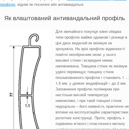
профілю
, відомі як посилені або антивандальні.
Як влаштований антивандальний профіль
Для звичайного покупця зовні обидва
типи профілю майже однакові і різниця в
ціні двох моделей як мінімум не
зрозуміла. На зрізі профілю відмінності
помітні неозброєним оком: у нього
масивні стінки і всередині немає
наповнювача. Товщина стінок як мінімум
удвічі перевищує товщину стінок
пінозаповненого профілю і становить 1 …
1,5 мм, у деяких модифікацій – до 2 мм.
Заповнення профілю полімером при
настільки високій температурі
неможливо, і при такій товщині стінок
недоцільно – його наявність практично не
вплине на експлуатаційні характеристики
ролетних конструкції. Проте, профіль з
порівняно м’якого і пластичного металу