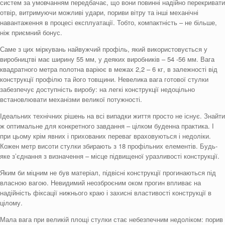
систем за умовчанням передбачає, що вони повинні надійно перекривати
отвір, витримуючи можливі удари, пориви вітру та інші механічні
навантаження в процесі експлуатації. Тобто, компактність – не більше,
ніж приємний бонус.
Саме з цих міркувань найвужчий профіль, який використовується у
виробництві має ширину 55 мм, у деяких виробників – 54 -56 мм. Вага
квадратного метра полотна варіює в межах 2,2 – 6 кг, в залежності від
конструкції профілю та його товщини. Невелика вага готової стулки
забезпечує доступність виробу: на легкі конструкції недоцільно
встановлювати механізми великої потужності.
Ідеальних технічних рішень на всі випадки життя просто не існує. Знайти
ж оптимальне для конкретного завдання – цілком буденна практика. І
при цьому крім явних і прихованих переваг враховуються і недоліки.
Кожен метр висоти стулки збирають з 18 профільних елементів. Будь-
яке з’єднання з визначення – місце підвищеної уразливості конструкції.
Яким би міцним не був матеріал, підвісні конструкції прогинаються під
власною вагою. Невидимий неозброєним оком прогин впливає на
надійність фіксації нижнього краю і захисні властивості конструкції в
цілому.
Мала вага при великій площі стулки стає небезпечним недоліком: порив