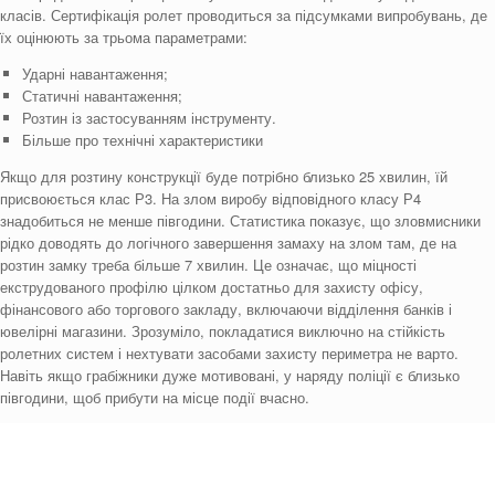
класів. Сертифікація ролет проводиться за підсумками випробувань, де
їх оцінюють за трьома параметрами:
Ударні навантаження;
Статичні навантаження;
Розтин із застосуванням інструменту.
Більше про технічні характеристики
Якщо для розтину конструкції буде потрібно близько 25 хвилин, їй
присвоюється клас Р3. На злом виробу відповідного класу Р4
знадобиться не менше півгодини. Статистика показує, що зловмисники
рідко доводять до логічного завершення замаху на злом там, де на
розтин замку треба більше 7 хвилин. Це означає, що міцності
екструдованого профілю цілком достатньо для захисту офісу,
фінансового або торгового закладу, включаючи відділення банків і
ювелірні магазини. Зрозуміло, покладатися виключно на стійкість
ролетних систем і нехтувати засобами захисту периметра не варто.
Навіть якщо грабіжники дуже мотивовані, у наряду поліції є близько
півгодини, щоб прибути на місце події вчасно.