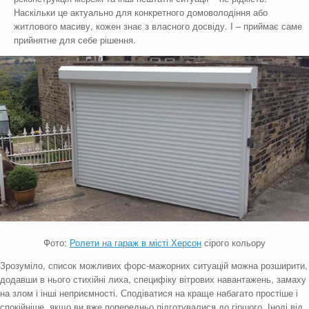
Наскільки це актуально для конкретного домоволодіння або
житлового масиву, кожен знає з власного досвіду. І – приймає саме
прийнятне для себе рішення.
Фото:
Ролети на гараж в місті Херсон
сірого кольору
Зрозуміло, список можливих форс-мажорних ситуацій можна розширити,
додавши в нього стихійні лиха, специфіку вітрових навантажень, замаху
на злом і інші неприємності. Сподіватися на краще набагато простіше і
спокійніше, якщо ви вже попередньо підготувалися до гіршого. Іноді від