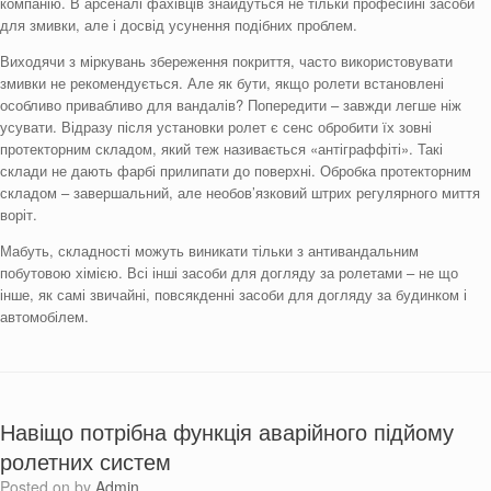
компанію. В арсеналі фахівців знайдуться не тільки професійні засоби
для змивки, але і досвід усунення подібних проблем.
Виходячи з міркувань збереження покриття, часто використовувати
змивки не рекомендується. Але як бути, якщо ролети встановлені
особливо привабливо для вандалів? Попередити – завжди легше ніж
усувати. Відразу після установки ролет є сенс обробити їх зовні
протекторним складом, який теж називається «антіграффіті». Такі
склади не дають фарбі прилипати до поверхні. Обробка протекторним
складом – завершальний, але необов’язковий штрих регулярного миття
воріт.
Мабуть, складності можуть виникати тільки з антивандальним
побутовою хімією. Всі інші засоби для догляду за ролетами – не що
інше, як самі звичайні, повсякденні засоби для догляду за будинком і
автомобілем.
Навіщо потрібна функція аварійного підйому
ролетних систем
Posted on
by
Admin