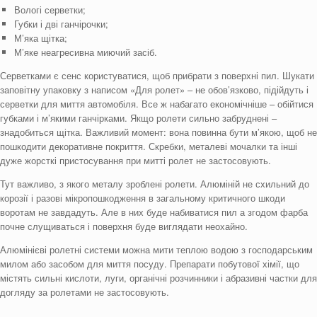
Вологі серветки;
Губки і дві ганчірочки;
М’яка щітка;
М’яке неагресивна миючий засіб.
Серветками є сенс користуватися, щоб прибрати з поверхні пил. Шукати
заповітну упаковку з написом «Для ролет» – не обов’язково, підійдуть і
серветки для миття автомобіля. Все ж набагато економічніше – обійтися
губками і м’якими ганчірками. Якщо ролети сильно забруднені –
знадобиться щітка. Важливий момент: вона повинна бути м’якою, щоб не
пошкодити декоративне покриття. Скребки, металеві мочалки та інші
дуже жорсткі пристосування при митті ролет не застосовують.
Тут важливо, з якого металу зроблені ролети. Алюміній не схильний до
корозії і разові мікропошкодження в загальному критичного шкоди
воротам не завдадуть. Але в них буде набиватися пил а згодом фарба
почне слущиваться і поверхня буде виглядати неохайно.
Алюмінієві ролетні системи можна мити теплою водою з господарським
милом або засобом для миття посуду. Препарати побутової хімії, що
містять сильні кислоти, луги, органічні розчинники і абразивні частки для
догляду за ролетами не застосовують.