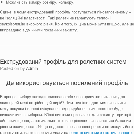
Можливість вибору розміру, кольору.
Єдине, в чому екструдований профіль поступається пінозаповненому –
це ізоляційні властивості. Такі ролети не гарантують тепло- і
звукоізоляцію високого рівня. Крім того, їх ціна може бути вищою, але це
виправдано відмінними показники захисту.
Екструдований профіль для ролетних систем
Posted on
by
Admin
Де використовується посилений профіль
В процесі вибору завжди приховано або явно присутнє питання: для
яких цілей мені потрібен цей виріб? Чим точніше вдасться визначити
мету покупки і власні очікування від придбання, тим простіше буде
визначитися з вибором. В’їзні системи призначені для захисту території
або приміщення, а оптимальне технічне рішення визначається бажаним
рівнем захищеності. Якщо недорогі пінозаповнені ролети не можуть його
гарантувати, варто звернути увагу на
ролетні системи з екструдованого