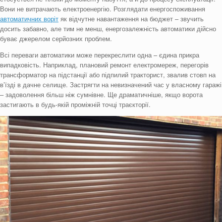
Вони не витрачають електроенергію. Розглядати енергоспоживання
автоматичних воріт
як відчутне навантаження на бюджет – звучить
досить забавно, але тим не менш, енергозалежність автоматики дійсно
буває джерелом серйозних проблем.
Всі переваги автоматики може перекреслити одна – єдина прикра
випадковість. Наприклад, плановий ремонт електромереж, перегорів
трансформатор на підстанції або підпилий тракторист, звалив стовп на
в’їзді в дачне селище. Застрягти на невизначений час у власному гаражі
– задоволення більш ніж сумнівне. Ще драматичніше, якщо ворота
застигають в будь-якій проміжній точці траєкторії.