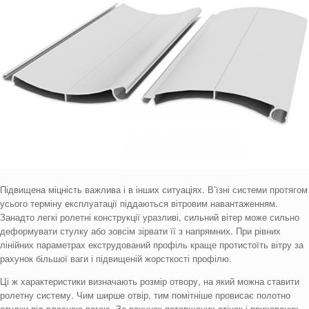
Підвищена міцність важлива і в інших ситуаціях. В’їзні системи протягом
усього терміну експлуатації піддаються вітровим навантаженням.
Занадто легкі ролетні конструкції уразливі, сильний вітер може сильно
деформувати стулку або зовсім зірвати її з напрямних. При рівних
лінійних параметрах екструдований профіль краще протистоїть вітру за
рахунок більшої ваги і підвищеній жорсткості профілю.
Ці ж характеристики визначають розмір отвору, на який можна ставити
ролетну систему. Чим ширше отвір, тим помітніше провисає полотно
стулки під власною вагою. За рахунок потовщених стінок і прихованих