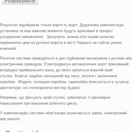
Результат відображає тільки вартість воріт. Додаткова комплектація,
установка та інші важливі моменти будуть враховані в процесі
узгодження замовлення.
Зрозуміло, можна піти іншим шляхом,
порівнюючи ціни на рулонні ворота в місті Черкаси на сайтах різних
компаній.
Ролетна система приводиться в дію підйомним механізмом з ручним або
електричним приводом. Електродвигун автоматичних воріт прихований
всередині приймального вала, до якого кріпиться верхній край
стулки.
Агрегат надійно захищений від пилу, вологи і засмічення
коробом.
Моделі, оснащені коробом, гармонійно вписуються в сучасну
архітектури, не спотворюючи вигляд будівлі.
Напрямні, що фіксують край стулки, забезпечує її рівномірне
пересування при виконанні робочого циклу.
У комплектацію системи обов’язково включається замок, електронний
або ригеля.