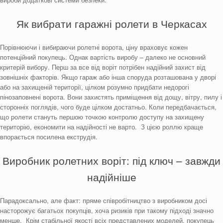
Як вибрати гаражні ролети в Черкасах
Порівнюючи і вибираючи ролетні ворота, ціну враховує кожен
потенційний покупець. Однак вартість виробу – далеко не основний
критерій вибору. Перш за все від воріт потрібен надійний захист від
зовнішніх факторів.
Якщо гараж або інша споруда розташована у дворі
або на захищеній території, цілком розумно придбати недорогі
пінозаповнені ворота. Вони захистять приміщення від дощу, вітру, пилу і
сторонніх поглядів, чого буде цілком достатньо. Коли передбачається,
що ролети стануть першою точкою контролю доступу на захищену
територію, економити на надійності не варто.
З цією роллю краще
впорається посилена екструдія.
Виробник ролетних воріт: під ключ – завжди
надійніше
Парадоксально, але факт: пряме співробітництво з виробником досі
насторожує багатьох покупців, хоча ризиків при такому підході значно
менше.
Крім стабільної якості всіх представлених моделей, покупець