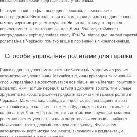
пінозаповнені вироби іноді називають утепленими.
Екструдований профіль всередині порожній, з прихованими
перегородками. Виготовляється з алюмінієвих зливків продавлювання
металу через матрицю екструдера. На виході отримують профіль з
посиленими стінками товщиною до 1,5 мм. Взломоустойчивость
екструдованих воріт відповідає класу IP3-IP4, відповідно, на такі гаражні
ролети ціна в Черкасах помітно вище в порівнянні з пінонаповненими.
Способи управління ролетами для гаража
Ринок надає покупцеві можливість вибирати між моделями з ручним і
автоматичним управлінням. Механіка з ручним приводом як основний
спосіб управління використовується все рідше, на найлегших побутових
моделях. Чим частіше передбачається відкривати ворота, тим більше
аргументів на користь рішення придбати автоматичні гаражні ролети в
Черкасах. Максимальна свобода дій досягається оснащенням воріт
дистанційним управлінням – їх можна буде відкривати не покидаючи
салон автомобіля. Енергозалежність автоматики в сучасних моделях
ролетних систем усувається шляхом установки системи аварійного
відкривання, тобто, допоміжного ручного приводу.
Функціонал
автоматичних воріт можна розширити, включаючи в комплектацію
вироби додаткові системи безпеки.