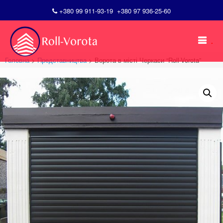
+380 99 911-93-19
+380 97 936-25-60
Skip
to
.
content
Головна
>
Представництва
>
Ворота в місті Черкаси “Roll-Vorota”