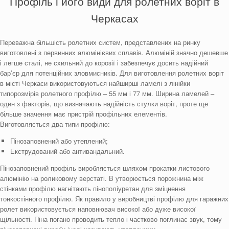
Профіль і його види для ролетних воріт в
Черкасах
Переважна більшість ролетних систем, представлених на ринку
виготовлені з первинних алюмінієвих сплавів. Алюміній значно дешевше
і легше сталі, не схильний до корозії і забезпечує досить надійний
бар’єр для потенційних зловмисників. Для виготовлення ролетних воріт
в місті Черкаси використовуються найширші ламелі з лінійки
типорозмірів ролетного профілю – 55 мм і 77 мм. Ширина ламелей –
один з факторів, що визначають надійність стулки воріт, проте ще
більше значення має пристрій профільних елементів.
Виготовляється
два типи профілю:
Пінозаповнений або утеплений;
Екструдований або антивандальний.
Пінозаповнений профіль виробляється шляхом прокатки листового
алюмінію на роликовому верстаті. В утворюється порожнина між
стінками профілю нагнітають пінополіуретан для зміцнення
тонкостінного профілю. Як правило у виробництві профілю для гаражних
ролет використовується наповнювач високої або дуже високої
щільності. Піна погано проводить тепло і частково поглинає звук, тому