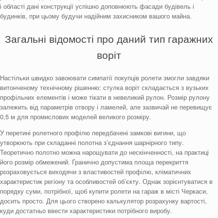
і області дані конструкції успішно доповнюють фасади будівель і
будинків, при цьому будучи надійним захисником вашого майна.
Загальні відомості про даний тип гаражних
воріт
Настільки швидко завоювати симпатії покупців ролети змогли завдяки
витонченому технічному рішенню: стулка воріт складається з вузьких
профільних елементів і може тікати в невеликий рулон. Розмір рулону
залежить від параметрів отвору і ламелей, але зазвичай не перевищує
0,5 м для промислових моделей великого розміру.
У перетині ролетного профілю передбачені замкові вигини, що
утворюють при складанні полотна з’єднання шарнірного типу.
Теоретично полотно можна нарощувати до нескінченності, на практиці
його розмір обмежений. Гранично допустима площа перекриття
розраховується виходячи з властивостей профілю, кліматичних
характеристик регіону та особливостей об’єкту. Однак зорієнтуватися в
порядку суми, потрібної, щоб купити ролети на гараж в місті Черкаси,
досить просто. Для цього створено калькулятор розрахунку вартості,
куди достатньо ввести характеристики потрібного виробу.