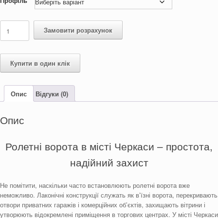
Профіль
Ворота
Замовити розрахунок
в
місті
Черкаси
"Roll-
Купити в один клік
Vorota"
кількість
Опис
Відгуки (0)
Опис
Ролетні ворота в місті Черкаси – простота,
надійний захист
Не помітити, наскільки часто встановлюють ролетні ворота вже
неможливо. Лаконічні конструкції служать як в’їзні ворота, перекривають
отвори приватних гаражів і комерційних об’єктів, захищають вітрини і
утворюють відокремлені приміщення в торгових центрах. У місті Черкаси