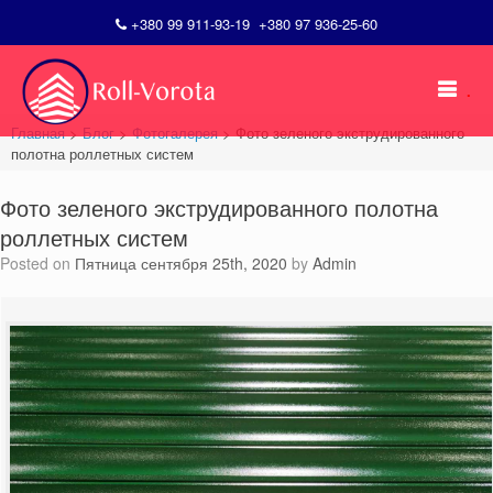
+380 99 911-93-19
+380 97 936-25-60
Skip
to
.
content
Главная
>
Блог
>
Фотогалерея
>
Фото зеленого экструдированного
полотна роллетных систем
Фото зеленого экструдированного полотна
роллетных систем
Posted on
Пятница сентября 25th, 2020
by
Admin