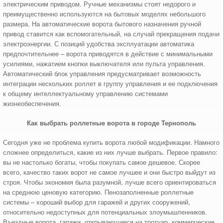
электрическим приводом. Ручные механизмы стоят недорого и
преимущественно используются на бытовых моделях небольшого
размера. На автоматические ворота бытового назначения ручной
привод ставится как вспомогательный, на случай прекращения подачи
электроэнергии. С позиций удобства эксплуатации автоматика
предпочтительнее – ворота приводятся в действие с минимальными
усилиями, нажатием кнопки выключателя или пульта управления.
Автоматический блок управления предусматривает возможность
интеграции нескольких роллет в группу управления и ее подключения
к общему интеллектуальному управлению системами
жизнеобеспечения.
Как выбрать роллетные ворота в городе Тернополь
Сегодня уже не проблема купить ворота любой модификации. Намного
сложнее определиться, какие из них лучше выбрать. Первое правило:
вы не настолько богаты, чтобы покупать самое дешевое. Скорее
всего, качество таких ворот не самое лучшее и они быстро выйдут из
строя. Чтобы экономия была разумной, лучше всего ориентироваться
на среднюю ценовую категорию. Пенозаполненные роллетные
системы – хороший выбор для гаражей и других сооружений,
относительно недоступных для потенциальных злоумышленников.
Въездные ворота, гаражи, открывающиеся на тротуар, коммерческие