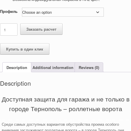
Профиль
Ворота
Заказать расчет
в
городе
Тернополь
"Roll-
Купить в один клик
Vorota"
quantity
Description
Additional information
Reviews (0)
Description
Доступная защита для гаража и не только в
городе Тернополь – роллетные ворота
Среди самых доступных вариантов обустройства проема особого
внимания заслуживают роллетные ворота – в городе Тернополь они